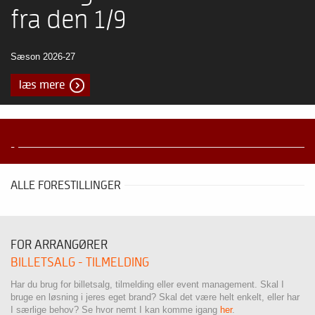
fra den 1/9
Sæson 2026-27
læs mere
-
ALLE FORESTILLINGER
FOR ARRANGØRER
BILLETSALG - TILMELDING
Har du brug for billetsalg, tilmelding eller event management. Skal I
bruge en løsning i jeres eget brand? Skal det være helt enkelt, eller har
I særlige behov? Se hvor nemt I kan komme igang
her
.