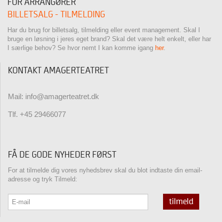
FOR ARRANGØRER
BILLETSALG - TILMELDING
Har du brug for billetsalg, tilmelding eller event management. Skal I
bruge en løsning i jeres eget brand? Skal det være helt enkelt, eller har
I særlige behov? Se hvor nemt I kan komme igang
her
.
KONTAKT AMAGERTEATRET
Mail: info@amagerteatret.dk
Tlf. +45 29466077
FÅ DE GODE NYHEDER FØRST
For at tilmelde dig vores nyhedsbrev skal du blot indtaste din email-
adresse og tryk Tilmeld:
tilmeld